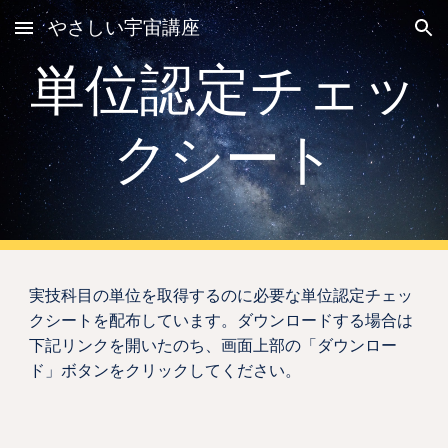
やさしい宇宙講座
Skip to main content
Skip to navigation
単位認定
チェッ
クシート
実技
科目の単位を取得するのに必要な単位認定
チェッ
クシート
を配布しています。ダウンロードする場合は
下記リンクを開いたのち、画面上部の「ダウンロー
ド」ボタンをクリックしてください。